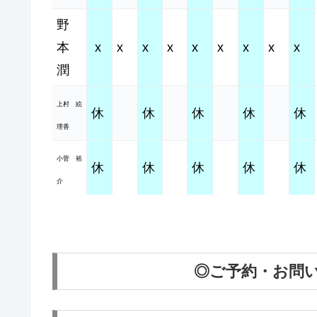
野
本
x
x
x
x
x
x
x
x
x
潤
上村 絵
休
休
休
休
休
理香
小菅 裕
休
休
休
休
休
介
◎ご予約・お問