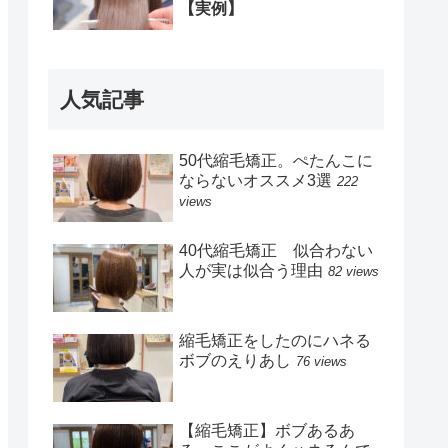
【実例】
人気記事
50代縮毛矯正。ぺたんこに
ならないオススメ3選
222
views
40代縮毛矯正 似合わない
人が実は似合う理由
82 views
縮毛矯正をしたのにハネる
ボブのえりあし
76 views
【縮毛矯正】ボブあるあ