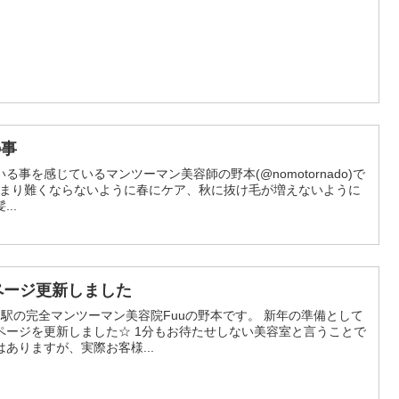
の事
事を感じているマンツーマン美容師の野本(@nomotornado)で
まとまり難くならないように春にケア、秋に抜け毛が増えないように
..
ページ更新しました
駅の完全マンツーマン美容院Fuuの野本です。 新年の準備として
ページを更新しました☆ 1分もお待たせしない美容室と言うことで
ありますが、実際お客様...