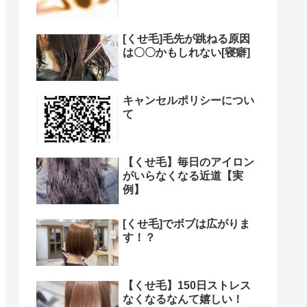
[くせ毛]毛先が跳ねる原因
は〇〇かもしれない[寝癖]
キャンセルポリシーについ
て
【くせ毛】毎日のアイロン
がいらなくなる近道【実
例】
[くせ毛]でボブは広がりま
す！？
【くせ毛】150日ストレス
なくなるなんて嬉しい！