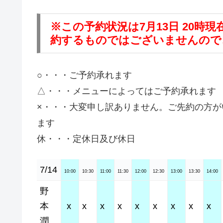
※この予約状況は7月13日 20
約するものではございませんので
○・・・ご予約承れます
△・・・メニューによってはご予約承れます
×・・・大変申し訳ありません。ご先約の方
ます
休・・・定休日及び休日
7/14
10:00
10:30
11:00
11:30
12:00
12:30
13:00
13:30
14:00
野
本
x
x
x
x
x
x
x
x
x
潤