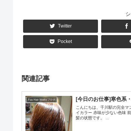
シ
Twitter
Pocket
関連記事
[今日のお仕事]寒色系
Fuu Hair Worksブログ
こんにちは、千川駅の完全マン
イカラー 赤味が少ない色味 
髪の状態です。 ...