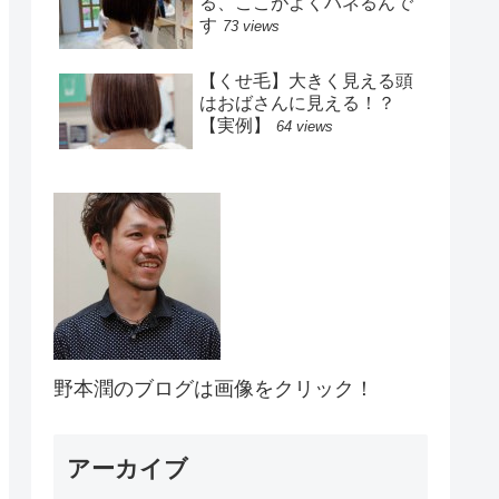
る、ここがよくハネるんで
す
73 views
【くせ毛】大きく見える頭
はおばさんに見える！？
【実例】
64 views
野本潤のブログは画像をクリック！
アーカイブ