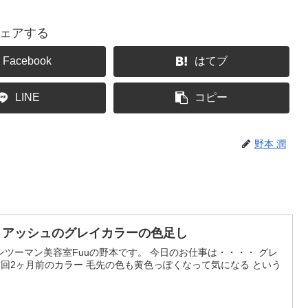
ェアする
Facebook
はてブ
LINE
コピー
野本 潤
・アッシュのグレイカラーの色足し
ツーマン美容室Fuuの野本です。 今日のお仕事は・・・・ グレ
前回2ヶ月前のカラー 毛先の色も黄色っぽくなって気になる という