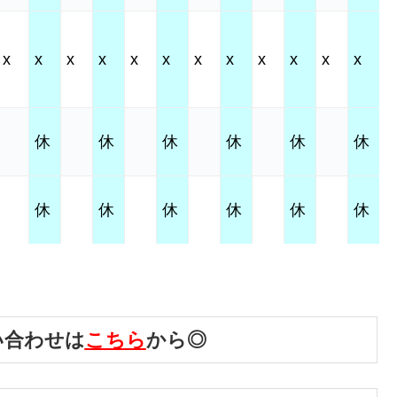
x
x
x
x
x
x
x
x
x
x
x
x
休
休
休
休
休
休
休
休
休
休
休
休
い合わせは
こちら
から◎