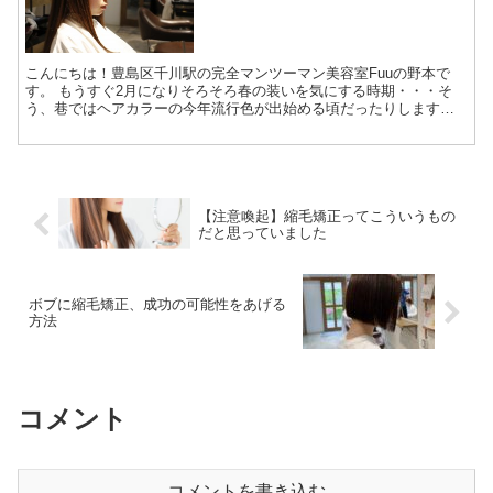
こんにちは！豊島区千川駅の完全マンツーマン美容室Fuuの野本で
す。 もうすぐ2月になりそろそろ春の装いを気にする時期・・・そ
う、巷ではヘアカラーの今年流行色が出始める頃だったりします。
今年の流行色は アッシュ...
【注意喚起】縮毛矯正ってこういうもの
だと思っていました
ボブに縮毛矯正、成功の可能性をあげる
方法
コメント
コメントを書き込む