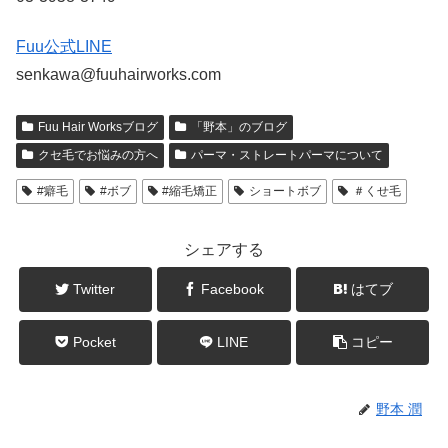
Fuu公式LINE
senkawa@fuuhairworks.com
Fuu Hair Worksブログ
「野本」のブログ
クセ毛でお悩みの方へ
パーマ・ストレートパーマについて
#癖毛
#ボブ
#縮毛矯正
ショートボブ
＃くせ毛
シェアする
Twitter
Facebook
はてブ
Pocket
LINE
コピー
野本 潤