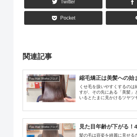
Twitter
Pocket
関連記事
縮毛矯正は美髪への始
Fuu Hair Worksブログ
くせ毛を扱いやすくするのは
すが、その先にある「美髪」
いるとたまに見かけるツヤツ
見た目年齢が下がる！4
Fuu Hair Worksブログ
髪の毛は容姿を綺麗に見せる