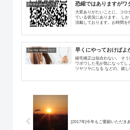
恐縮ではありますがワ
Fuu Hair Worksブログ
大変ありがたいことに、コロ
ている状況にあります。 し
頂戴しております。お時間を
る方のご要望はできるだけ叶
早くにやっておけばよ
Fuu Hair Worksブログ
縮毛矯正は似合わない。 そ
ワポワした毛が気になってし
ツヤツヤになる などの、嬉
る方 縮毛矯正をやっていた
方 に向けてブログ書かせてい
ぺったとする 繰り返さない
っても中々踏ん切りがつかな
ご興味を持たれている方々に
[2017年]今年もご愛顧いただき