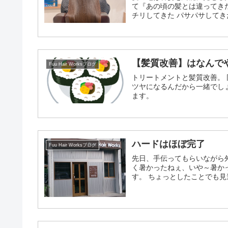
て『あの頃の髪とは違ってきた
チリしてきた パサパサしてき
態を加齢毛だったりエイジン
を向けなくてはいけません。
【髪質改善】はなんで
Fuu Hair Worksブログ
トリートメントと髪質改善。
ツヤになるんだから一緒でし
ます。
ハードはほぼ完了
Fuu Hair Worksブログ
先日、手伝ってもらいながら外
く暑かったねぇ、いや～暑か
す。 ちょっとしたことでも見違