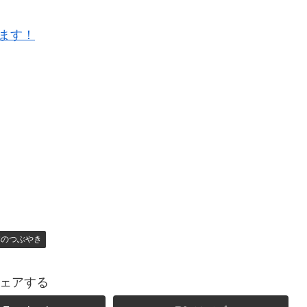
ります！
本のつぶやき
ェアする