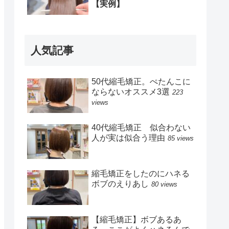
【実例】
人気記事
50代縮毛矯正。ぺたんこに
ならないオススメ3選
223
views
40代縮毛矯正 似合わない
人が実は似合う理由
85 views
縮毛矯正をしたのにハネる
ボブのえりあし
80 views
【縮毛矯正】ボブあるあ