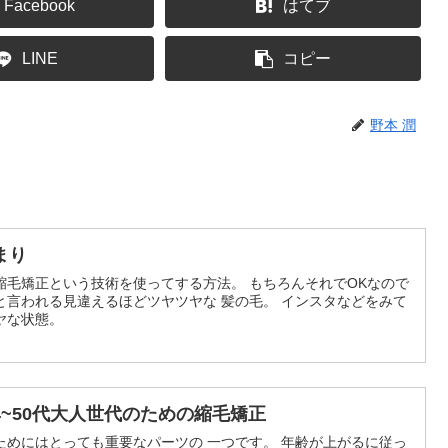
Facebook
はてブ
LINE
コピー
野本 潤
まり
縮毛矯正という技術を使ってする方法。 もちろんそれでOKなので
と言われる見違えるほどツヤツヤな 髪の毛。 インスタなどをみて
ヤな状態。
~50代大人世代のための縮毛矯正
ためにはとっても重要なパーツの 一つです。 年齢が上がるに従っ