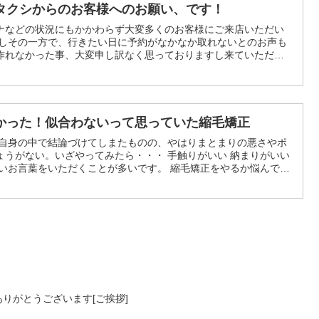
タクシからのお客様へのお願い、です！
ナなどの状況にもかかわらず大変多くのお客様にご来店いただい
かしその一方で、行きたい日に予約がなかなか取れないとのお声も
作れなかった事、大変申し訳なく思っておりますし来ていただけ
えてさしし上げられたらと思っております。
かった！似合わないって思っていた縮毛矯正
う自身の中で結論づけてしまたものの、やはりまとまりの悪さやポ
ょうがない。いざやってみたら・・・ 手触りがいい 納まりがいい
しいお言葉をいただくことが多いです。 縮毛矯正をやるか悩んでい
けどやめている方 思ったような手触りや見た目になかなかならない
ただいております 実は、似合う似合わないというより ダメージ
といけない この懸念材料が払拭できないでいる方が多く、興味があ
いでいらっしゃるようです。もちろん完璧なものはないのですが
少しでも後押しできる材料になればと思います。
ありがとうございます[ご挨拶]