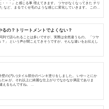
・・・』と感じる事 増えてきます。 ツヤがなくなってきた チリ
た など、まるでくせ毛のような感じに変化していきます。 この状
グ毛といったわかってはいるけど なんとなく嫌な表現。現実に目
 髪の特徴を踏まえご紹介できればと思います。
やるの？トリートメントでよくない？
 同列で語られることは多いですが、実際は全然違うもの。 「ツヤ
ょ？」 という声が聞こえてきそうですが、そんな違いをお伝えし
壁の(汚い)タイル部分のペンキ塗りをしました。 いや～とにか
ったw が、それ以上に綺麗な仕上がりでなかなか満足でありま
えるもんですね。 ...