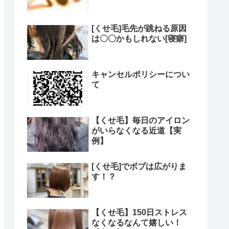
[くせ毛]毛先が跳ねる原因
は〇〇かもしれない[寝癖]
キャンセルポリシーについ
て
【くせ毛】毎日のアイロン
がいらなくなる近道【実
例】
[くせ毛]でボブは広がりま
す！？
【くせ毛】150日ストレス
なくなるなんて嬉しい！