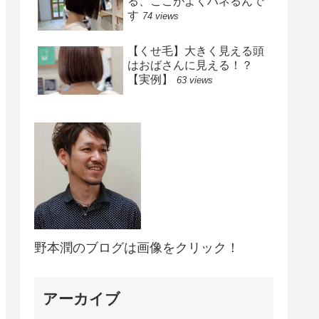
る、ここがよくハネるんで
す
74 views
【くせ毛】大きく見える頭
はおばさんに見える！？
【実例】
63 views
野本潤のブログは画像をクリック！
アーカイブ