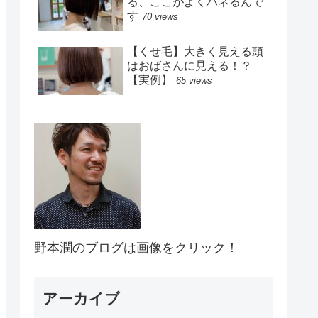
る、ここがよくハネるんで
す
70 views
【くせ毛】大きく見える頭
はおばさんに見える！？
【実例】
65 views
野本潤のブログは画像をクリック！
アーカイブ