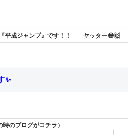
『平成ジャンプ』です！！ ヤッター😂🙌
す✨
の時のブログがコチラ）