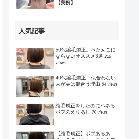
【実例】
人気記事
50代縮毛矯正。ぺたんこに
ならないオススメ3選
215
views
40代縮毛矯正 似合わない
人が実は似合う理由
84 views
縮毛矯正をしたのにハネる
ボブのえりあし
76 views
【縮毛矯正】ボブあるあ