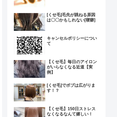
[くせ毛]毛先が跳ねる原因
は〇〇かもしれない[寝癖]
キャンセルポリシーについ
て
【くせ毛】毎日のアイロン
がいらなくなる近道【実
例】
[くせ毛]でボブは広がりま
す！？
【くせ毛】150日ストレス
なくなるなんて嬉しい！