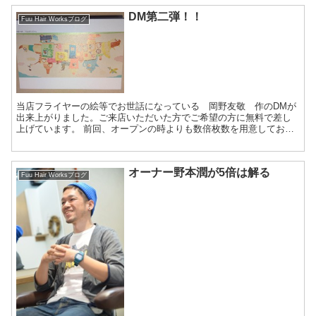
DM第二弾！！
Fuu Hair Worksブログ
当店フライヤーの絵等でお世話になっている 岡野友敬 作のDMが
出来上がりました。ご来店いただいた方でご希望の方に無料で差し
上げています。 前回、オープンの時よりも数倍枚数を用意しており
ますのでお気軽にお声かけてください。 と、宣...
オーナー野本潤が5倍は解る
Fuu Hair Worksブログ