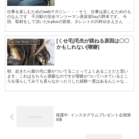
仕事を楽しむためのwebマガジン・・・そう、仕事は楽しむためのも
のなんです 千川駅の完全マンツーマン美容室fuuの野本です。 今
回、取材をして頂いたb-plusの皆様、タレントの川村ゆきえさん こ
のような機会を頂いた事大変感謝しており...
[くせ毛]毛先が跳ねる原因は〇〇
Fuu Hair Worksブログ
かもしれない[寝癖]
朝、起きたら髪の毛に癖がついてることってよくあることだと思い
ます。これはもちろん寝癖なのですが寝癖がついてハネているとこ
ろを濡らしてみても直らなかったりした経験一度はあるんじゃない
でしょうか？ この記事は 毛先がいつもハネてしまう きちんと毛先
を収めることが苦手 めんどくさいことはしたくない という方に向け
て記事を書いています この、寝癖が直らない原因は明確にありま
す。毛先がいつもハネてしまい収まりがイマイチよくないという方
も似た原因の場合があります。
保護中: インスタグラムプレゼント企画第
4弾