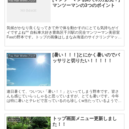
Fuu Hair Worksブログ
マンツーマンの3つのポイント
気候がかなり良くなってきて外で体を動かすのにとても気持ちがイ
イですよね^^ 自転車大好き豊島区千川駅の完全マンツーマン美容室
Fuuの野本です。トップの画像はしまなみ海道のサイクリングマップ
です、お客様に頂きました！とても行ってみたいで...
[暑い！！！]とにかく暑いのでバ
Fuu Hair Worksブログ
ッサリと切りたい！！！！！
連日暑くて、ついつい「暑い！！」といってしまう野本です。皆さ
んも感じていらっしゃると思っていますが、とても暑いです。今年
は特に暑いとテレビで言っているのも珍しくw当たっているようで
す！ 髪の毛はヘアスタイルや毛量などで暑さの感じ方が違...
トップ画面メニュー更新しまし
お知らせ
た！！