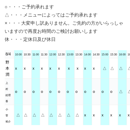
○・・・ご予約承れます
△・・・メニューによってはご予約承れます
×・・・大変申し訳ありません。ご先約の方がいらっしゃ
いますので再度お時間のご検討お願いします
休・・・定休日及び休日
8/4
10:00
10:30
11:00
11:30
12:00
12:30
13:00
13:30
14:00
14:30
15:00
15:30
16:00
1
野
本
x
x
x
x
x
x
x
x
x
x
△
△
△
潤
上
村
o
o
o
o
o
o
o
o
o
o
o
o
△
絵理
香
小
△
△
△
△
△
△
△
△
x
x
x
x
x
x
菅
裕介