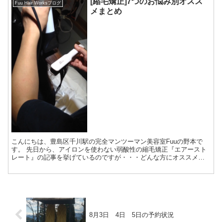
[縮毛矯正]7つのお悩み別オスス
Fuu Hair Worksブログ
メまとめ
こんにちは、豊島区千川駅の完全マンツーマン美容室Fuuの野本で
す。 先日から、アイロンを使わない弱酸性の縮毛矯正『エアースト
レート』の記事を挙げているのですが・・・どんな方にオススメか
というと ...
8月3日 4日 5日の予約状況