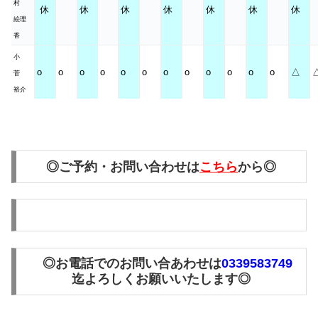
村
休
休
休
休
休
休
休
絵理
香
小
o
o
o
o
o
o
o
o
o
o
o
o
△
菅
裕介
◎ご予約・お問い合わせは
こちら
から◎
◎お電話でのお問い合あわせは
0339583749
迄よろしくお願いいたします◎