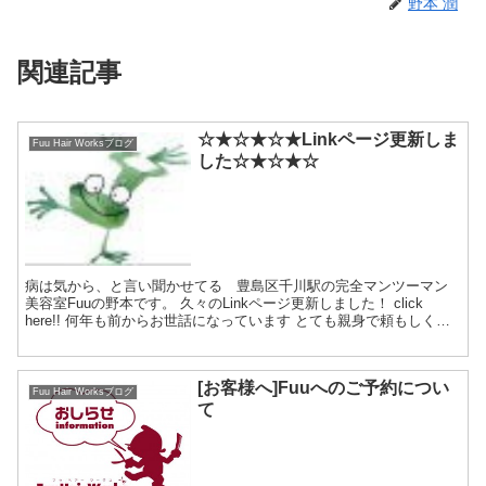
野本 潤
関連記事
☆★☆★☆★Linkページ更新しま
Fuu Hair Worksブログ
した☆★☆★☆
病は気から、と言い聞かせてる 豊島区千川駅の完全マンツーマン
美容室Fuuの野本です。 久々のLinkページ更新しました！ click
here!! 何年も前からお世話になっています とても親身で頼もしく居
て頂いてるの...
[お客様へ]Fuuへのご予約につい
Fuu Hair Worksブログ
て