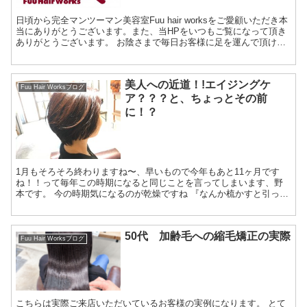
日頃から完全マンツーマン美容室Fuu hair worksをご愛顧いただき本
当にありがとうございます。また、当HPをいつもご覧になって頂き
ありがとうございます。 お陰さまで毎日お客様に足を運んで頂ける
ようになってきました。これもお客様...
美人への近道！!エイジングケ
Fuu Hair Worksブログ
ア？？？と、ちょっとその前
に！？
1月もそろそろ終わりますね〜、早いもので今年もあと11ヶ月です
ね！！って毎年この時期になると同じことを言ってしまいます、野
本です。 今の時期気になるのが乾燥ですね 『なんか梳かすと引っか
かるんだけど！！で...
50代 加齢毛への縮毛矯正の実際
Fuu Hair Worksブログ
こちらは実際ご来店いただいているお客様の実例になります。 とて