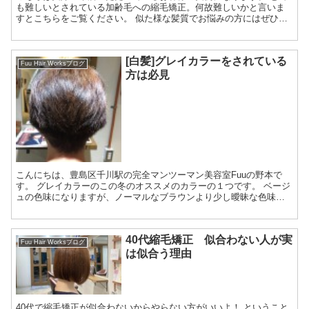
も難しいとされている加齢毛への縮毛矯正。何故難しいかと言いま
すとこちらをご覧ください。 似た様な髪質でお悩みの方にはぜひご
参考にしていただきたいです。 縮毛矯正をやるやらないは別として
『できる』という選択肢が増えるだけでお悩みを解消できる可能性
が高まります。
[白髪]グレイカラーをされている
Fuu Hair Worksブログ
方は必見
こんにちは、豊島区千川駅の完全マンツーマン美容室Fuuの野本で
す。 グレイカラーのこの冬のオススメのカラーの１つです。 ベージ
ュの色味になりますが、ノーマルなブラウンより少し曖昧な色味で
柔らかさが...
40代縮毛矯正 似合わない人が実
Fuu Hair Worksブログ
は似合う理由
40代で縮毛矯正が似合わないからやらない方がいいよ！ ということ