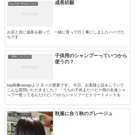
了承願います※ ○・・・ご予約承れます△・・・...
成長祈願
Fuu Hair Worksブログ
お店と共に成長を願って、一緒に育って行く事にしましたハーブた
ちです
子供用のシャンプーっていつから
「野本」のブログ
使うの？
top画像nanapiより 久々の更新です。 今日、お客様と話をしていて
こんな質問いただきました！ 「うちの子供まだベビー用の全身シャ
ンプー使ってるんだけどいつからシャンプーとトリートメントを使
ったら言いの？」...
秋服に合う秋のグレージュ
「武藤」のブログ