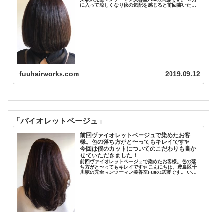
に入って涼しくなり秋の気配を感じると前回書いたの
ですが、いや〜ここ数日は全然そんなことない💦 暑さ
と湿気にやられる毎日で...
fuuhairworks.com
2019.09.12
「バイオレットベージュ」
前回ヴァイオレットベージュで染めたお客
様。色の落ち方がと〜ってもキレイです✨
今回は僕のカットについてのこだわりも書か
せていただきました！
前回ヴァイオレットベージュで染めたお客様。色の落
ち方がと〜ってもキレイです✨ こんにちは、豊島区千
川駅の完全マンツーマン美容室Fuuの武藤です。 いよ
いよ本格的に寒くなってきましたね❄️ 仕事の帰りにセ
ブンイレブンで温かい...