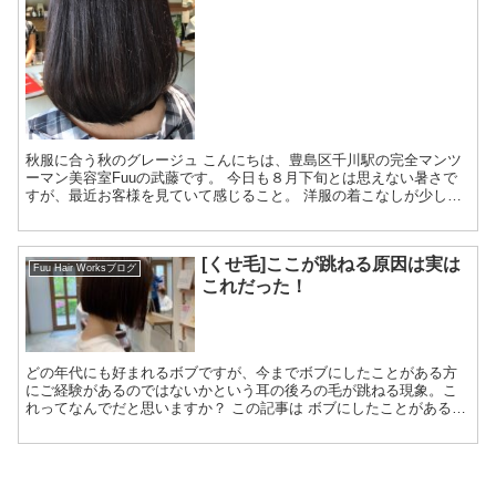
秋服に合う秋のグレージュ こんにちは、豊島区千川駅の完全マンツ
ーマン美容室Fuuの武藤です。 今日も８月下旬とは思えない暑さで
すが、最近お客様を見ていて感じること。 洋服の着こなしが少しず
つ秋にシフトしているということです...
[くせ毛]ここが跳ねる原因は実は
Fuu Hair Worksブログ
これだった！
どの年代にも好まれるボブですが、今までボブにしたことがある方
にご経験があるのではないかという耳の後ろの毛が跳ねる現象。こ
れってなんでだと思いますか？ この記事は ボブにしたことがあるけ
ど髪質が原因で諦めた これからボブにしようか悩んでいるけど手入