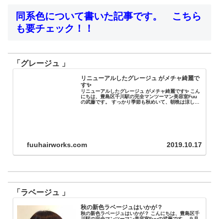
同系色について書いた記事です。 こちら
も要チェック！！
「グレージュ 」
リニューアルしたグレージュ がメチャ綺麗で
す✨
リニューアルしたグレージュ がメチャ綺麗です✨ こん
にちは、豊島区千川駅の完全マンツーマン美容室Fuu
の武藤です。 すっかり季節も秋めいて、朝晩は涼しい
どころか少し寒いくらいですね😩 体調を崩しやすい時
期だと思うので、皆様...
fuuhairworks.com
2019.10.17
「ラベージュ 」
秋の新色ラベージュはいかが？
秋の新色ラベージュはいかが？ こんにちは、豊島区千
川駅の完全マンツーマン美容室Fuuの武藤です。 ９月