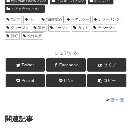
senkawa@fuuhairworks.com
Fuu Hair Worksブログ
「武藤」のブログ
髪について
ヘアカラーについて
#ボブ
千川
#白髪染め
ヘアカラー
カラーリング
グレージュ
寒色
ベージュ
カット
ラベージュ
要町
小竹向原
シェアする
Twitter
Facebook
はてブ
Pocket
LINE
コピー
野本 潤